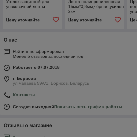
Уголок защитный для
Лента полипропиленовая
Пр
упаковочной ленты
15мм*0,8мм,чёрная,усиленная
по
2км
упа
Цену уточняйте
Цену уточняйте
Це
О нас
Рейтинг не сформирован
Менее 5 отзывов за последний год
Работает с 07.07.2018
г. Борисов
ул.Чапаева 59А/1, Борисов, Беларусь
Контакты
Показать весь график работы
Сегодня выходной
Отзывы о магазине