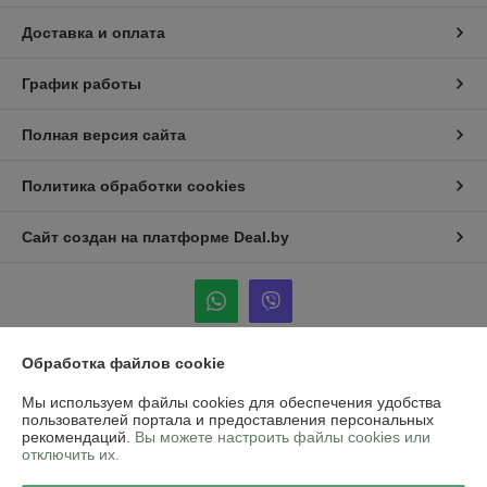
Доставка и оплата
График работы
Полная версия сайта
Политика обработки cookies
Сайт создан на платформе Deal.by
Обработка файлов cookie
Информация для покупателя
Мы используем файлы cookies для обеспечения удобства
Юридическое лицо:
ООО "АВ Трейдинг"
пользователей портала и предоставления персональных
Минская область, г.Борисов ул.Чапаева 59А/1
рекомендаций.
Вы можете настроить файлы cookies или
отключить их.
Регистрационный номер ЕГР: 692049537