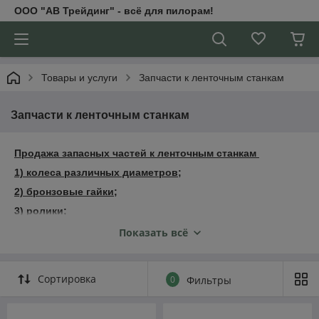
ООО "АВ Трейдинг" - всё для пилорам!
Товары и услуги
Запчасти к ленточным станкам
Запчасти к ленточным станкам
Продажа запасных частей к ленточным станкам
1) колеса различных диаметров;
2) бронзовые гайки;
3) ролики;
4) манометры
Показать всё
5) подшипники
6) Ремни
Сортировка
0
Фильтры
Запчасти для любых пилорам в широком ассортименте.
У нас есть абсолютно все запчасти.