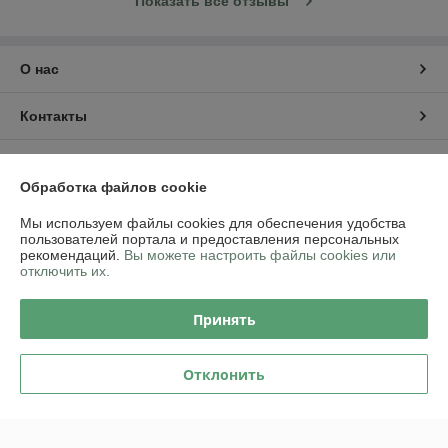
Показать все отзывы
О нас
Контакты
Доставка и оплата
Обработка файлов cookie
График работы
Мы используем файлы cookies для обеспечения удобства
пользователей портала и предоставления персональных
рекомендаций.
Вы можете настроить файлы cookies или
Полная версия сайта
отключить их.
Политика обработки cookies
Принять
Сайт создан на платформе Deal.by
Отклонить