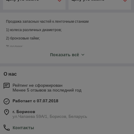
Продажа запасных частей к ленточным станкам
1) колеса различных диаметров;
2) бронзовые гайки;
3) ролики;
Показать всё
4)манометры
5)подшипники
6) Ремни
О нас
Запчасти для любых пилорам в широком ассортименте. У нас есть
Рейтинг не сформирован
абсолютно все запчасти.
Менее 5 отзывов за последний год
Работает с 07.07.2018
г. Борисов
ул.Чапаева 59А/1, Борисов, Беларусь
Контакты